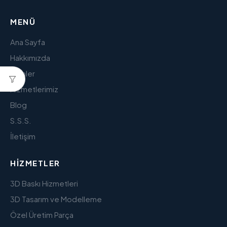
MENÜ
Ana Sayfa
Hakkımızda
Ürünler
Hizmetlerimiz
Blog
S.S.S.
İletişim
HIZMETLER
3D Baskı Hizmetleri
3D Tasarım ve Modelleme
Özel Üretim Parça