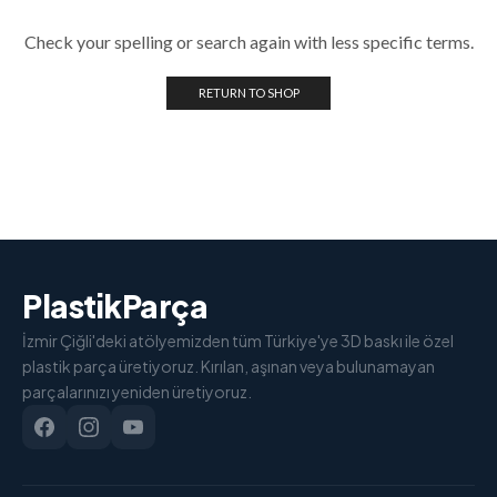
Check your spelling or search again with less specific terms.
RETURN TO SHOP
PlastikParça
İzmir Çiğli'deki atölyemizden tüm Türkiye'ye 3D baskı ile özel
plastik parça üretiyoruz. Kırılan, aşınan veya bulunamayan
parçalarınızı yeniden üretiyoruz.