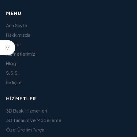
MENÜ
Ana Sayfa
Hakkımızda
Ürünler
Hizmetlerimiz
Blog
S.S.S.
İletişim
HIZMETLER
3D Baskı Hizmetleri
3D Tasarım ve Modelleme
Özel Üretim Parça