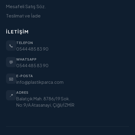
Mesafeli Satış Söz.
Teslimat ve İade
İLETIŞIM
TELEFON
📞
0544 485 83 90
WHATSAPP
💬
0544 485 83 90
E-POSTA
📧
info@plastikparca.com
ADRES
📍
Balatçık Mah. 8786/19 Sok.
No:9/A Atasanayi, Çiğli/İZMİR