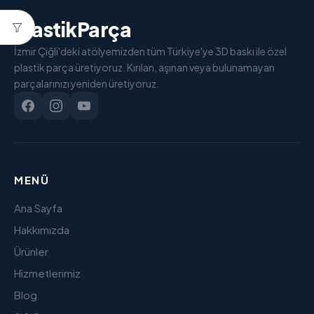
PlastikParça
İzmir Çiğli'deki atölyemizden tüm Türkiye'ye 3D baskı ile özel
plastik parça üretiyoruz. Kırılan, aşınan veya bulunamayan
parçalarınızı yeniden üretiyoruz.
MENÜ
Ana Sayfa
Hakkımızda
Ürünler
Hizmetlerimiz
Blog