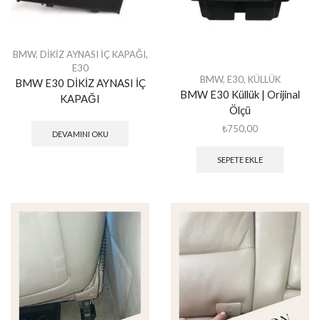
BMW
,
DİKİZ AYNASI İÇ KAPAĞI
,
E30
BMW
,
E30
,
KÜLLÜK
BMW E30 DİKİZ AYNASI İÇ
BMW E30 Küllük | Orijinal
KAPAĞI
Ölçü
₺
750,00
DEVAMINI OKU
SEPETE EKLE