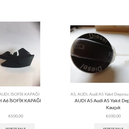
AUDI
,
İSOFİX KAPAĞI
A5
,
AUDI
,
Audi A5 Yakıt Deposu
I A6 İSOFİX KAPAĞI
AUDI A5 Audi A5 Yakıt De
Kauçuk
₺
500,00
₺
500,00
SEPETE EKLE
SEPETE EKLE