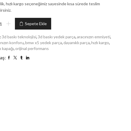
lik, hızlı kargo seçeneğimiz sayesinde kısa sürede teslim
irsiniz.
Sepete Ekle
:
3d baskı teknolojisi
,
3d baskı yedek parça
,
aracınızın emniyeti
,
ınızın konforu
,
bmw x5 yedek parça
,
dayanıklı parça
,
hızlı kargo
,
i̇x kapağı
,
orijinal performans
aş: