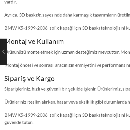
vardır.
Ayrıca, 3D baskı允 sayesinde daha karmaşık tasarımların üretilmes
BMW X5-1999-2006 i̇sofi̇x kapaği için 3D baskı teknolojisini kull
Montaj ve Kullanım
Ürününüzü monte etmek için uzman desteğimiz mevcuttur. Montaj iş
Montaj öncesi ve sonrası, aracınızın emniyetini ve performansın
Sipariş ve Kargo
Siparişleriniz, hızlı ve güvenli bir şekilde işlenir. Ürünlerimiz, si
Ürünlerinizi teslim alırken, hasar veya eksiklik gibi durumlarda
BMW X5-1999-2006 i̇sofi̇x kapaği için 3D baskı teknolojisini kull
güvende tutun.