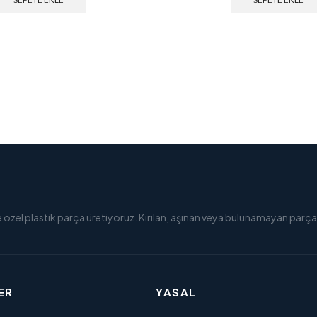
e özel plastik parça üretiyoruz. Kırılan, aşınan veya bulunamayan parçal
ER
YASAL