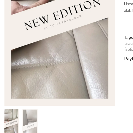
Üste
alabil
Tags
arac
i̇sof
Payl