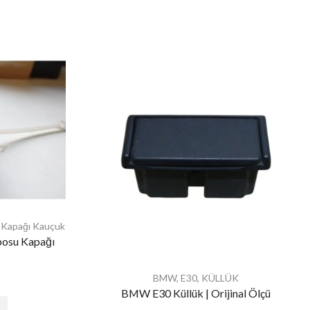
 Kapağı Kauçuk
posu Kapağı
BMW
,
E30
,
KÜLLÜK
BMW E30 Küllük | Orijinal Ölçü