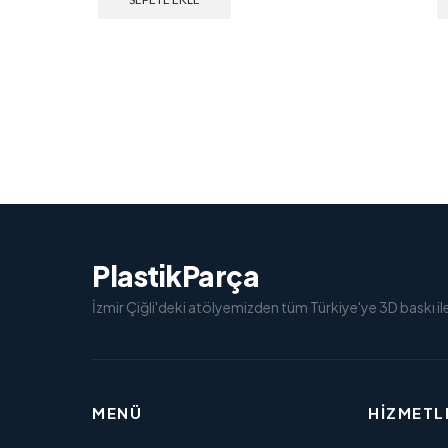
PlastikParça
İzmir Çiğli'deki atölyemizden tüm Türkiye'ye 3D baskı il
MENÜ
HIZMETL