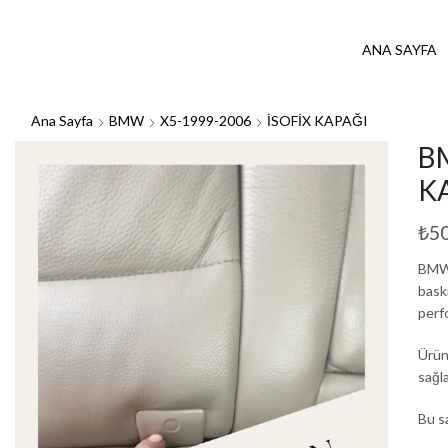
ANA SAYFA
Ana Sayfa
BMW
X5-1999-2006
İSOFİX KAPAĞI
B
K
₺
5
BMW 
baskı
perfo
Ürün
sağla
Bu s