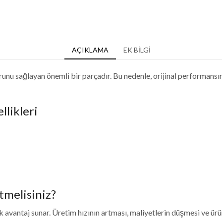
AÇIKLAMA
EK BILGI
u sağlayan önemli bir parçadır. Bu nedenle, orijinal performansını
likleri
melisiniz?
avantaj sunar. Üretim hızının artması, maliyetlerin düşmesi ve ürün