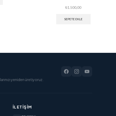
₺
1.500,00
SEPETE EKLE
arınızı yeniden üretiyoruz.
İLETIŞIM