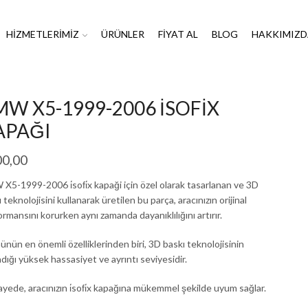
HIZMETLERIMIZ
ÜRÜNLER
FIYAT AL
BLOG
HAKKIMIZD
MW X5-1999-2006 İSOFİX
APAĞI
00,00
X5-1999-2006 i̇sofi̇x kapaği için özel olarak tasarlanan ve 3D
 teknolojisini kullanarak üretilen bu parça, aracınızın orijinal
rmansını korurken aynı zamanda dayanıklılığını artırır.
ünün en önemli özelliklerinden biri, 3D baskı teknolojisinin
dığı yüksek hassasiyet ve ayrıntı seviyesidir.
ayede, aracınızın i̇sofi̇x kapağına mükemmel şekilde uyum sağlar.