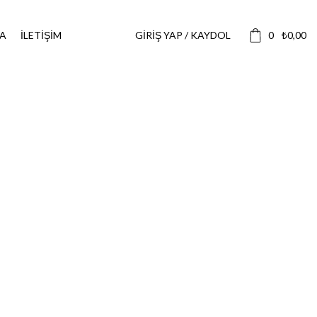
A
İLETIŞIM
GIRIŞ YAP / KAYDOL
0
₺
0,00