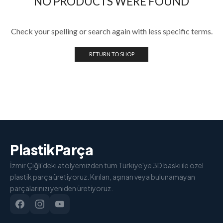
NO PRODUCTS WERE FOUND
Check your spelling or search again with less specific terms.
RETURN TO SHOP
PlastikParça
İzmir Çiğli'deki atölyemizden tüm Türkiye'ye 3D baskı ile özel
plastik parça üretiyoruz. Kırılan, aşınan veya bulunamayan
parçalarınızı yeniden üretiyoruz.