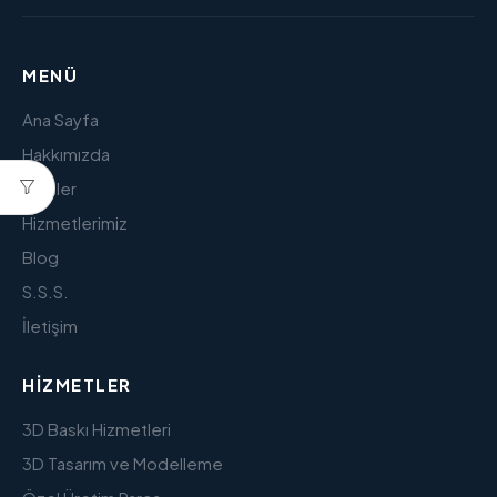
MENÜ
Ana Sayfa
Hakkımızda
Ürünler
Hizmetlerimiz
Blog
S.S.S.
İletişim
HIZMETLER
3D Baskı Hizmetleri
3D Tasarım ve Modelleme