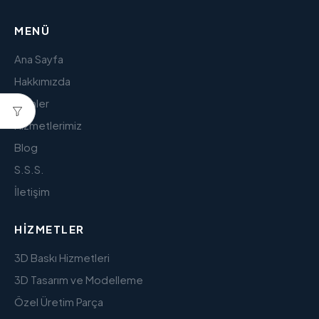
MENÜ
Ana Sayfa
Hakkımızda
Ürünler
Hizmetlerimiz
Blog
S.S.S.
İletişim
HIZMETLER
3D Baskı Hizmetleri
3D Tasarım ve Modelleme
Özel Üretim Parça