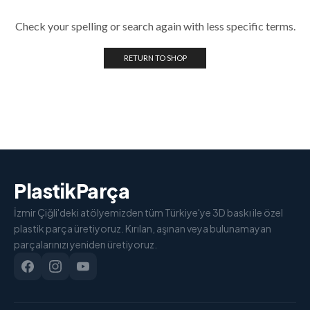
Check your spelling or search again with less specific terms.
RETURN TO SHOP
PlastikParça
İzmir Çiğli'deki atölyemizden tüm Türkiye'ye 3D baskı ile özel
plastik parça üretiyoruz. Kırılan, aşınan veya bulunamayan
parçalarınızı yeniden üretiyoruz.