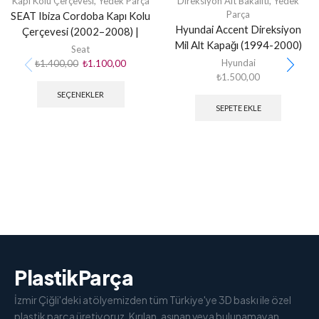
Kapı Kolu Çerçevesi
,
Yedek Parça
Direksiyon Alt Bakaliti
,
Yedek
Parça
SEAT Ibiza Cordoba Kapı Kolu
Hyundai Accent Direksiyon
Çerçevesi (2002–2008) |
Mil Alt Kapağı (1994-2000)
PlastikParca 3D Baskı
Seat
Hyundai
₺
1.400,00
₺
1.100,00
₺
1.500,00
SEÇENEKLER
SEPETE EKLE
PlastikParça
İzmir Çiğli'deki atölyemizden tüm Türkiye'ye 3D baskı ile özel
plastik parça üretiyoruz. Kırılan, aşınan veya bulunamayan