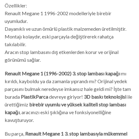
Özellikler:
Renault Megane 1 1996-2002 modelleriyle birebir
uyumludur.
Dayanıklı ve uzun ömürlü plastik malzemeden üretilmiştir.
Montajı kolaydır, eski parçayla değiştirerek rahatça
takılabilir.
Aracın stop lambasını dış etkenlerden korur ve orijinal
görünümü sağlar.
Renault Megane 1 (1996-2002) 3. stop lambası kapağı
mı
kırıldı, kayboldu ya da zamanla yıprandı mı? Orijinal yedek
parçasını bulmak neredeyse imkansız hale geldi mi? İşte tam
burada
PlastikParca
devreye giriyor!
3D baskı teknolojisi
ile
ürettiğimiz
birebir uyumlu ve yüksek kaliteli stop lambası
kapağı
, aracınızı eski şıklığına ve fonksiyonelliğine
kavuşturuyor.
Bu parça,
Renault Megane 1 3. stop lambasıyla mükemmel