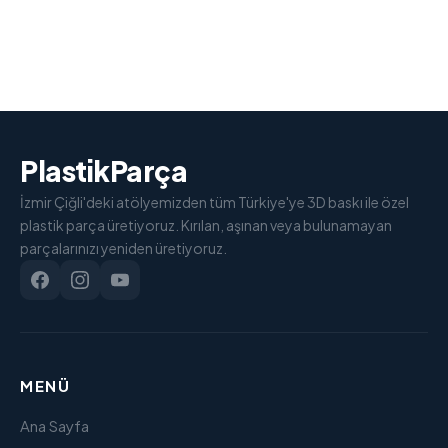
PlastikParça
İzmir Çiğli'deki atölyemizden tüm Türkiye'ye 3D baskı ile özel
plastik parça üretiyoruz. Kırılan, aşınan veya bulunamayan
parçalarınızı yeniden üretiyoruz.
MENÜ
Ana Sayfa