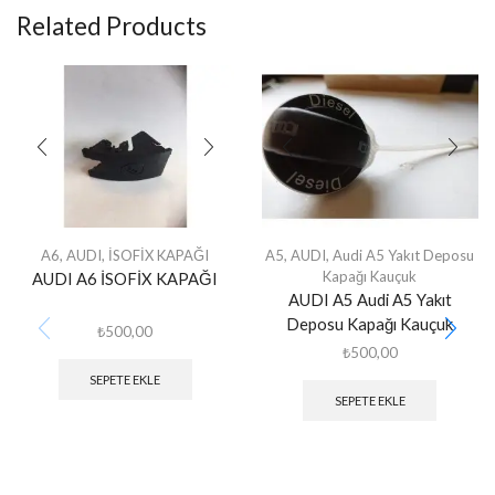
Related Products
A6
,
AUDI
,
İSOFİX KAPAĞI
A5
,
AUDI
,
Audi A5 Yakıt Deposu
Kapağı Kauçuk
AUDI A6 İSOFİX KAPAĞI
AUDI A5 Audi A5 Yakıt
Deposu Kapağı Kauçuk
₺
500,00
₺
500,00
SEPETE EKLE
SEPETE EKLE