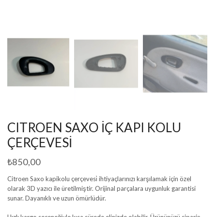
CITROEN SAXO İÇ KAPI KOLU
ÇERÇEVESİ
₺
850,00
Citroen Saxo kapikolu çerçevesi̇ ihtiyaçlarınızı karşılamak için özel
olarak 3D yazıcı ile üretilmiştir. Orijinal parçalara uygunluk garantisi
sunar. Dayanıklı ve uzun ömürlüdür.
Hızlı kargo seçeneğiyle kısa sürede elinizde olabilir. Ürününüzü sipariş