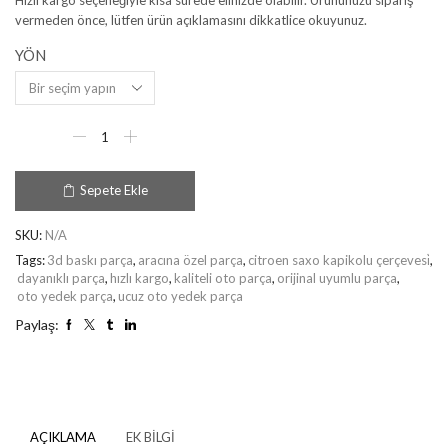
vermeden önce, lütfen ürün açıklamasını dikkatlice okuyunuz.
YÖN
Sepete Ekle
SKU:
N/A
Tags:
3d baskı parça
,
aracına özel parça
,
citroen saxo kapikolu çerçevesi̇
,
dayanıklı parça
,
hızlı kargo
,
kaliteli oto parça
,
orijinal uyumlu parça
,
oto yedek parça
,
ucuz oto yedek parça
Paylaş:
AÇIKLAMA
EK BILGI