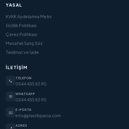
YASAL
KVKK Aydınlatma Metni
Gizlilik Politikası
Çerez Politikası
Mesafeli Satış Söz.
Teslimat ve İade
İLETIŞIM
TELEFON
📞
0544 485 83 90
WHATSAPP
💬
0544 485 83 90
E-POSTA
📧
info@plastikparca.com
ADRES
📍