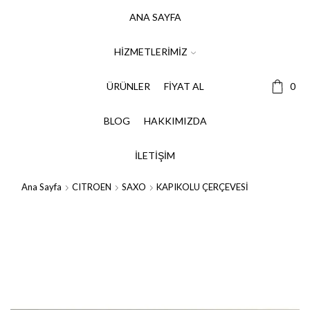
ANA SAYFA
HIZMETLERIMIZ
ÜRÜNLER
FIYAT AL
0
BLOG
HAKKIMIZDA
İLETIŞIM
Ana Sayfa
CITROEN
SAXO
KAPIKOLU ÇERÇEVESİ